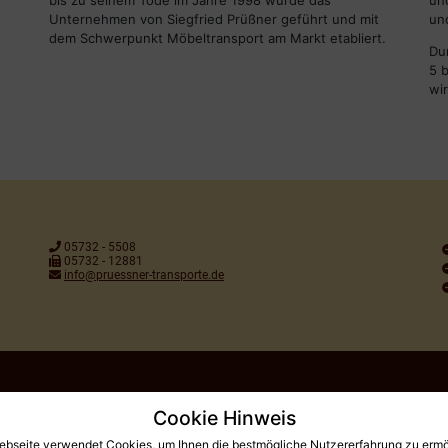
d
bis zu seinem Tode im Jahre 1998 wurde das
un
Unternehmen von Siegfried Prüßner geführt und mit
und
dem Schwerpunkt Möbeltransport am Markt etabliert.
Du
5 
wi
05732 - 5508
05732 - 12881
info@pruessner-transporte.de
Cookie Hinweis
ebseite verwendet Cookies, um Ihnen die bestmögliche Nutzererfahrung zu ermö