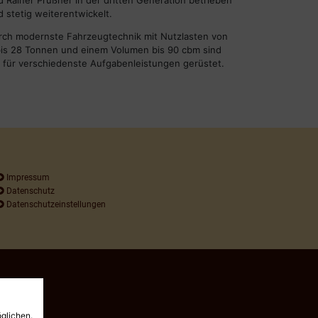
d Rainer Prüßner in der dritten Generation betrieben
 stetig weiterentwickelt.
rch modernste Fahrzeugtechnik mit Nutzlasten von
bis 28 Tonnen und einem Volumen bis 90 cbm sind
r für verschiedenste Aufgabenleistungen gerüstet.
Impressum
Datenschutz
Datenschutz­einstellungen
glichen.