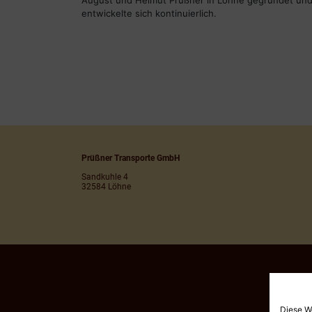
August und Helmut Prüßner in Löhne gegründet un
entwickelte sich kontinuierlich.
Prüßner Transporte GmbH
Sandkuhle 4
32584 Löhne
Diese W