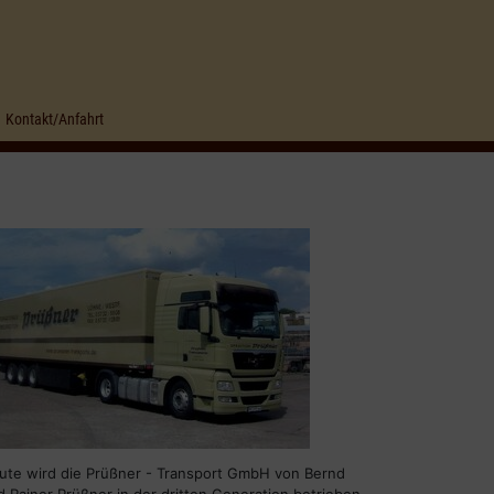
Kontakt/Anfahrt
ute wird die Prüßner - Transport GmbH von Bernd